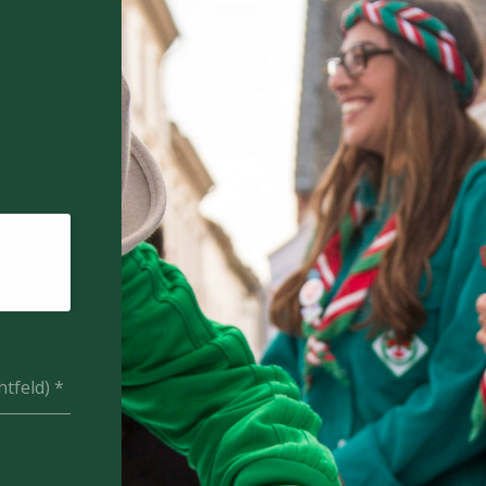
htfeld)
*